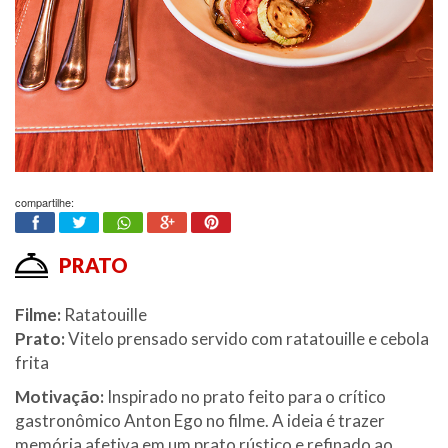
compartilhe:
PRATO
Filme:
Ratatouille
Prato:
Vitelo prensado servido com ratatouille e cebola
frita
Motivação:
Inspirado no prato feito para o crítico
gastronômico Anton Ego no filme. A ideia é trazer
memória afetiva em um prato rústico e refinado ao