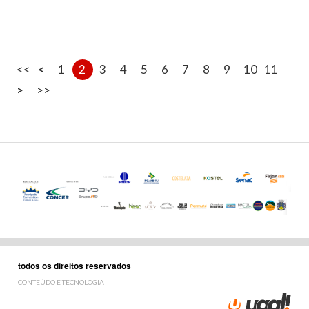
<<
<
1
2
3
4
5
6
7
8
9
10
11
>
>>
todos os direitos reservados
CONTEÚDO E TECNOLOGIA